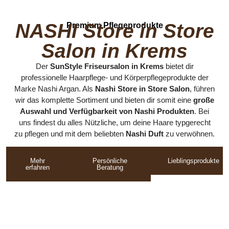
NASHI Store in Store
Premium Pflegeprodukte
Salon in Krems
Der
SunStyle
Friseursalon in Krems
bietet dir
professionelle Haarpflege- und Körperpflegeprodukte der
Marke
Nashi
Argan. Als
Nashi Store in Store Salon
,
führen
wir das komplette Sortiment und bieten dir somit eine
große
Auswahl und Verfügbarkeit von Nashi Produkten
. Bei
uns findest du alles Nützliche, um deine Haare typgerecht
zu pflegen und mit dem beliebten
Nashi Duft
zu verwöhnen.
Mehr
Persönliche
Lieblingsprodukte
erfahren
Beratung